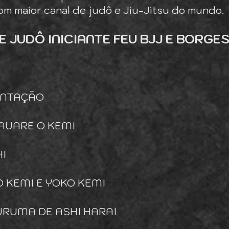
m maior canal de judô e Jiu-Jitsu do mundo.
 JUDÔ INICIANTE FEU BJJ E BORGE
SENTAÇÃO
AUARE O KEMI
HI
O KEMI E YOKO KEMI
GURUMA DE ASHI HARAI