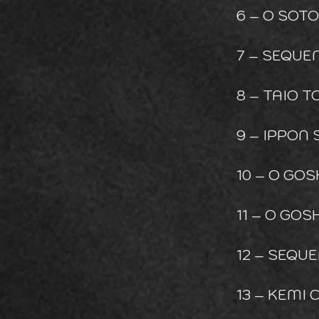
6 – O SOTO
7 – SEQUE
8 – TAIO T
9 – IPPON
10 – O GO
11 – O GOS
12 – SEQU
13 – KEMI