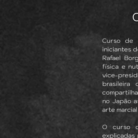
Curso de 
iniciantes d
Rafael Bor
física e nu
vice-presi
brasileir
compartilha
no Japão a
arte marcia
O curso c
explicadas 