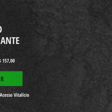
O
IANTE
$ 157,00
AR
cesso Vitalício