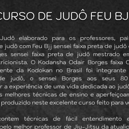
CURSO DE JUDÔ FEU BJ
Judô elaborado para os professores, pai
e judô com Feu Bjj sensei faixa preta de judô 
ges sensei faixa preta de judô mestrado 
tricionista. O Kodansha Odair Borges faixa 
dente da Kodokan no Brasil foi integrante
a de judô, o sensei Borges aos seus 8
r a experiência de uma vida dedicada ao judô
s melhores técnicas de ensino e aperfeiçoa
l produzido neste excelente curso feito para 
ontem técnicas de fácil entendimento e
pelo melhor professor de Jiu-Jitsu da atuali