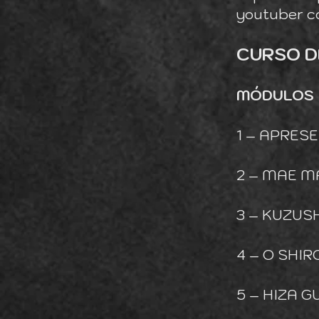
youtuber co
CURSO DE
MÓDULOS
1 – APRE
2 – MAE M
3 – KUZUS
4 – O SHIR
5 – HIZA 