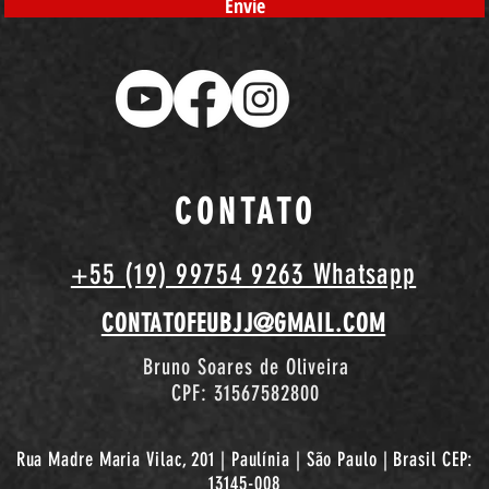
Envie
CONTATO
+55 (19) 99754 9263 Whatsapp
CONTATOFEUBJJ@GMAIL.COM
Bruno Soares de Oliveira
CPF: 31567582800
Rua Madre Maria Vilac, 201 | Paulínia | São Paulo | Brasil CEP:
13145-008