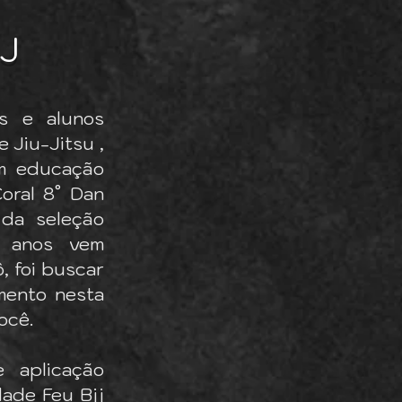
J
s e alunos
e Jiu-Jitsu ,
em educação
Coral 8° Dan
 da seleção
0 anos vem
, foi buscar
mento nesta
você.
 aplicação
dade Feu Bjj