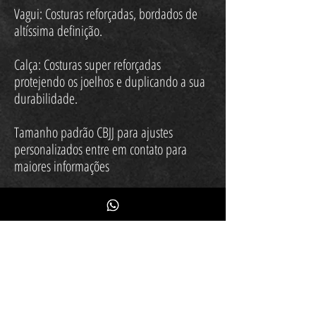
Vagui: Costuras reforçadas, bordados de
altíssima definição.
Calça: Costuras super reforçadas
protejendo os joelhos e duplicando a sua
durabilidade.
Tamanho padrão CBJJ para ajustes
personalizados entre em contato para
maiores informações
Inscreva-se
Fique por dentro das novidades
Quero receber emails, promoções de