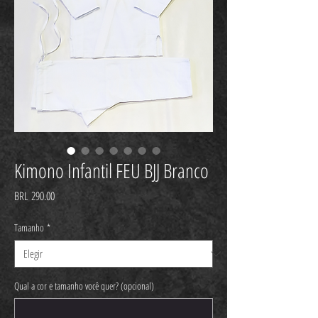
Kimono Infantil FEU BJJ Branco
Precio
BRL 290.00
Tamanho
*
Qual a cor e tamanho você quer? (opcional)