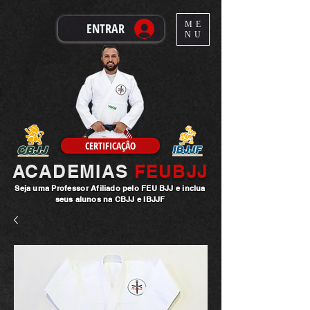
ME
ENTRAR
NU
CERTIFICAÇÂO
ACADEMIAS
FEUBJJ
Seja uma
Professor
Afiliado pelo FEU BJJ e inclua
seus alunos na CBJJ e IBJJF